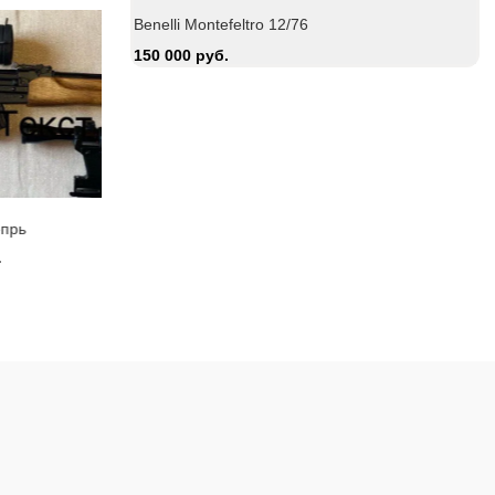
Benelli Montefeltro 12/76
150 000 руб.
Zauer 303. 300 Win Mag
Охотничий ка
380 000 руб.
15 000 руб.