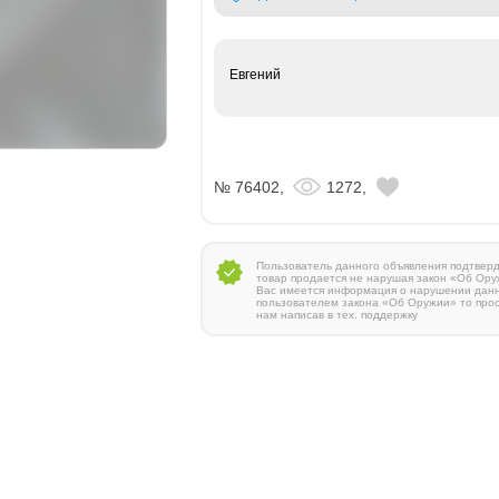
Евгений
№ 76402,
1272,
Пользователь данного объявления подтверди
товар продается не нарушая закон «Об Ору
Вас имеется информация о нарушении дан
пользователем закона «Об Оружии» то про
нам написав в тех. поддержку
Zauer 303. 300 Win Mag
380 000 руб.