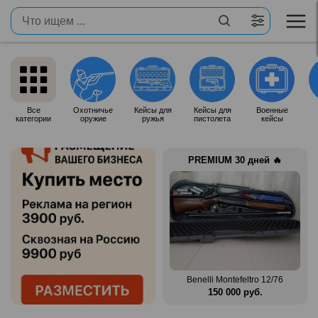
Все
Охотничье
Кейсы для
Кейсы для
Военные
категории
оружие
ружья
пистолета
кейсы
PREMIUM 30 дней 🔥
 12/76
Zauer 303. 300 Win Mag
Benelli Montefeltro 12/76
.
380 000 руб.
150 000 руб.