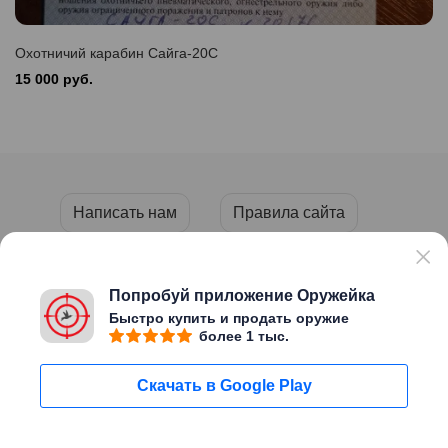
Охотничий карабин Сайга-20С
15 000 руб.
Написать нам
Правила сайта
Пользовательское соглашение
Политика конфиденциальности
Попробуй приложение Оружейка
Быстро купить и продать оружие
более 1 тыс.
Copyright © 2026 «ОРУЖЕЙКА»
Скачать в Google Play
Сайт создан
Migweb
Пользуясь этим сайтом Вы
Мне уже есть
подтверждаете, что вам исполнилось
18 лет
Написать нам
18 лет
Поиск
Мой профиль