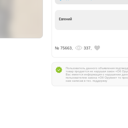
Евгений
№ 75663,
337,
Пользователь данного объявления подтверди
товар продается не нарушая закон «Об Ору
Вас имеется информация о нарушении дан
пользователем закона «Об Оружии» то про
нам написав в тех. поддержку
Zauer 303. 300 Win Mag
380 000 руб.