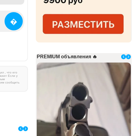
�
PREMIUM объявления 🔥
л , что его
жии» Если у
ным
сим сообщить