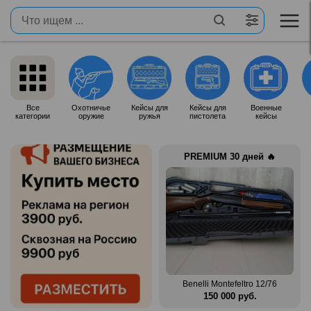
Все
Охотничье
Кейсы для
Кейсы для
Военные
категории
оружие
ружья
пистолета
кейсы
PREMIUM 30 дней 🔥
Продам итальянское ружье
n Mag
Silma M70
Benelli Montefeltro 12/76
.
80 000 руб.
150 000 руб.