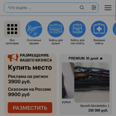
Все
Охотничье
Кейсы для
Кейсы для
Военные
категории
оружие
ружья
пистолета
кейсы
PREMIUM 30 дней 🔥
Продам итальянское ружье
n Mag
Silma M70
Benelli Montefeltro 12/76
.
80 000 руб.
150 000 руб.