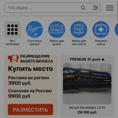
Все
Охотничье
Кейсы для
Кейсы для
Военные
категории
оружие
ружья
пистолета
кейсы
PREMIUM 30 дней 🔥
Продам итальянское ружье
 Mag
Silma M70
Benelli Montefeltro 12/76
Z
80 000 руб.
150 000 руб.