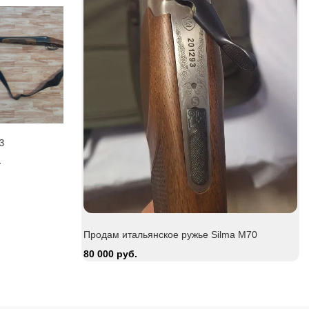
Be
15
Zauer 303. 300 Win Mag
Продам италь
M70
380 000 руб.
80 000 руб.
Продам итальянское ружье Silma M70
80 000 руб.