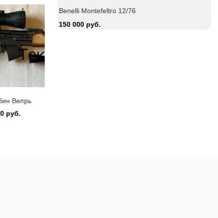
Benelli Montefeltro 12/76
150 000 руб.
Zauer 303. 300 Win Mag
Охотничий ка
380 000 руб.
15 000 руб.