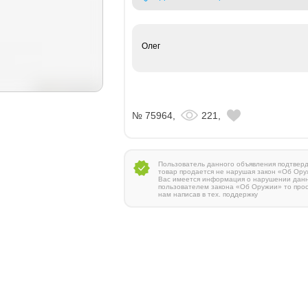
Олег
№ 75964,
221,
Пользователь данного объявления подтверди
товар продается не нарушая закон «Об Ору
Вас имеется информация о нарушении дан
пользователем закона «Об Оружии» то про
нам написав в тех. поддержку
Zauer 303. 300 Win Mag
380 000 руб.