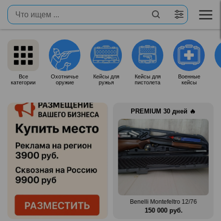
Все
Охотничье
Кейсы для
Кейсы для
Военные
категории
оружие
ружья
пистолета
кейсы
PREMIUM 30 дней 🔥
Продам итальянское ружье
n Mag
Silma M70
Benelli Montefeltro 12/76
.
80 000 руб.
150 000 руб.