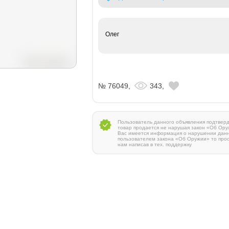
Олег
№ 76049,
343,
Пользователь данного объявления подтверди
товар продается не нарушая закон «Об Ору
Вас имеется информация о нарушении дан
пользователем закона «Об Оружии» то про
нам написав в тех. поддержку
Zauer 303. 300 Win Mag
380 000 руб.