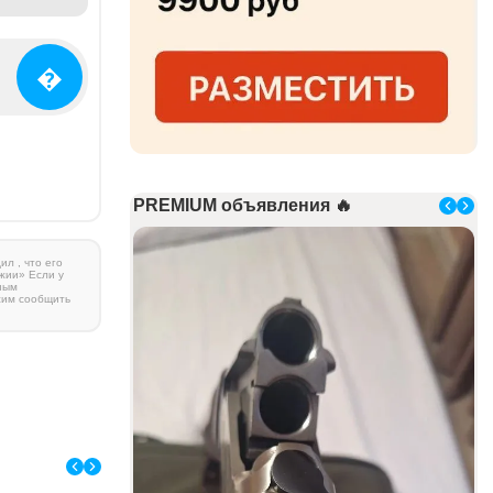
�
PREMIUM объявления 🔥
л , что его
жии» Если у
ным
сим сообщить