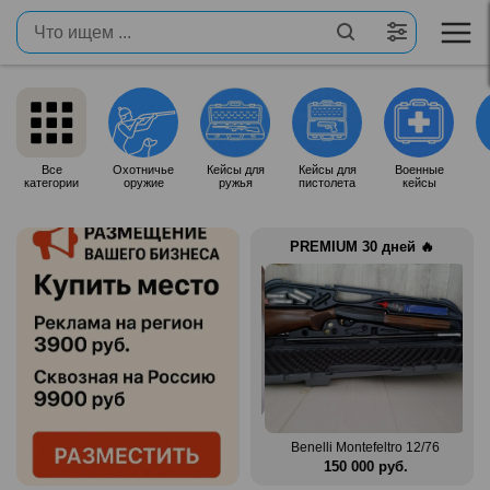
Все
Охотничье
Кейсы для
Кейсы для
Военные
категории
оружие
ружья
пистолета
кейсы
PREMIUM 30 дней 🔥
Продам итальянское ружье
n Mag
Silma M70
Benelli Montefeltro 12/76
.
80 000 руб.
150 000 руб.