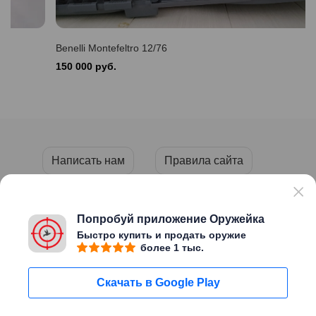
Benelli Montefeltro 12/76
150 000 руб.
Написать нам
Правила сайта
Пользовательское соглашение
Политика конфиденциальности
Попробуй приложение Оружейка
Быстро купить и продать оружие
более 1 тыс.
Copyright © 2026 «ОРУЖЕЙКА»
Скачать в Google Play
Сайт создан
Migweb
Пользуясь этим сайтом Вы
Мне уже есть
подтверждаете, что вам исполнилось
18 лет
Написать нам