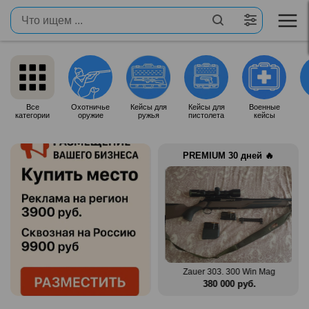
Все
Охотничье
Кейсы для
Кейсы для
Военные
категории
оружие
ружья
пистолета
кейсы
PREMIUM 30 дней 🔥
n Mag
Benelli Montefeltro 12/76
Zauer 303. 300 Win Mag
.
150 000 руб.
380 000 руб.