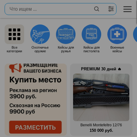
Все
Охотничье
Кейсы для
Кейсы для
Военные
категории
оружие
ружья
пистолета
кейсы
PREMIUM 30 дней 🔥
Продам итальянское ружье
n Mag
Silma M70
Benelli Montefeltro 12/76
.
80 000 руб.
150 000 руб.