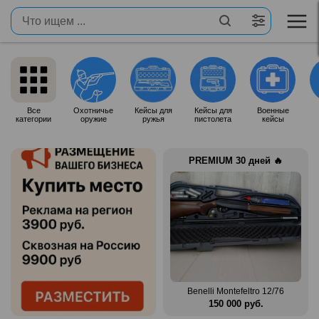
Все
Охотничье
Кейсы для
Кейсы для
Военные
категории
оружие
ружья
пистолета
кейсы
PREMIUM 30 дней 🔥
Продам итальянское ружье
n Mag
Silma M70
Benelli Montefeltro 12/76
.
80 000 руб.
150 000 руб.