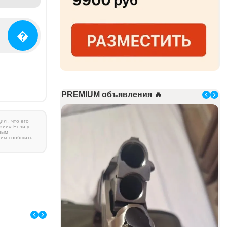
�
PREMIUM объявления 🔥
л , что его
жии» Если у
ным
сим сообщить