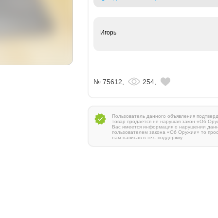
Игорь
№ 75612,
254,
Пользователь данного объявления подтверди
товар продается не нарушая закон «Об Ору
Вас имеется информация о нарушении дан
пользователем закона «Об Оружии» то про
нам написав в тех. поддержку
Zauer 303. 300 Win Mag
380 000 руб.