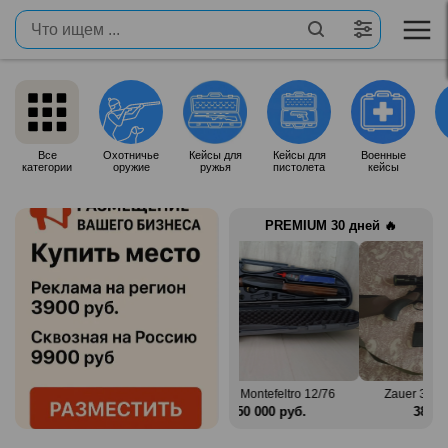
Все
Охотничье
Кейсы для
Кейсы для
Военные
категории
оружие
ружья
пистолета
кейсы
PREMIUM 30 дней 🔥
in Mag
Benelli Montefeltro 12/76
Zauer 303. 300 Win Mag
б.
150 000 руб.
380 000 руб.