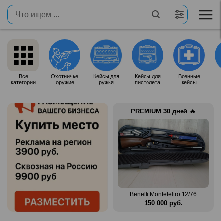
Все
Охотничье
Кейсы для
Кейсы для
Военные
категории
оружие
ружья
пистолета
кейсы
PREMIUM 30 дней 🔥
 12/76
Zauer 303. 300 Win Mag
Benelli Montefeltro 12/76
.
380 000 руб.
150 000 руб.