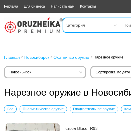
Реклама
Для бизнеса
Написать нам
Контакты
Категория
Главная
Новосибирск
Охотничье оружие
Нарезное оружие
Новосибирск
Сортировка: по дате
Нарезное оружие в Новосиб
Все
Пневматическое оружие
Гладкоствольное оружие
Ком
ствол Blaser R93