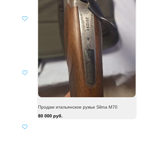
Be
15
Продам итальянское ружье Silma M70
80 000 руб.