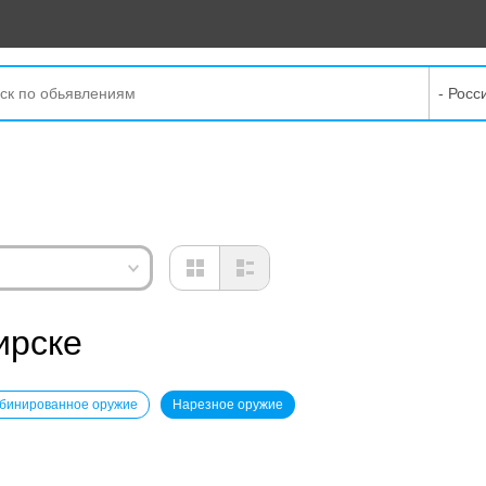
- Росс
ирске
бинированное оружие
Нарезное оружие