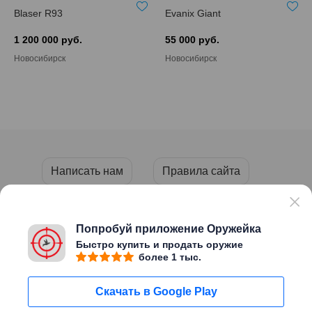
Blaser R93
Evanix Giant
1 200 000 руб.
55 000 руб.
Новосибирск
Новосибирск
Написать нам
Правила сайта
Пользовательское соглашение
Политика конфиденциальности
Попробуй приложение Оружейка
Быстро купить и продать оружие
более 1 тыс.
Copyright © 2026 «ОРУЖЕЙКА»
Скачать в Google Play
Сайт создан
Migweb
Пользуясь этим сайтом Вы
Мне уже есть