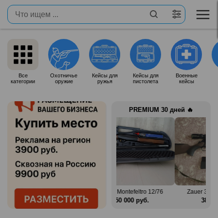
Все
Охотничье
Кейсы для
Кейсы для
Военные
категории
оружие
ружья
пистолета
кейсы
PREMIUM 30 дней 🔥
in Mag
Benelli Montefeltro 12/76
Zauer 303. 300 Win Mag
б.
150 000 руб.
380 000 руб.